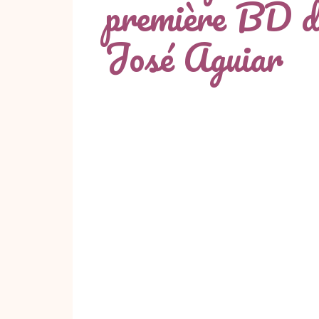
première BD d
José Aguiar