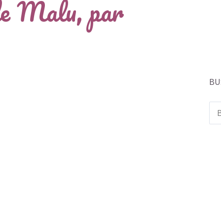
e Malu, par
BU