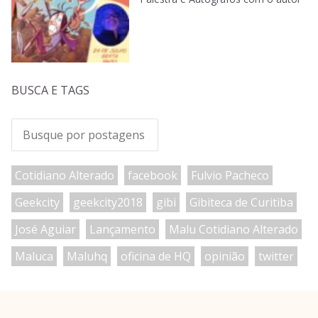
BUSCA E TAGS
Cotidiano Alterado
facebook
Fulvio Pacheco
Geekcity
geekcity2018
gibi
Gibiteca de Curitiba
José Aguiar
Lançamento
Malu Cotidiano Alterado
Maluca
Maluhq
oficina de HQ
opinião
twitter