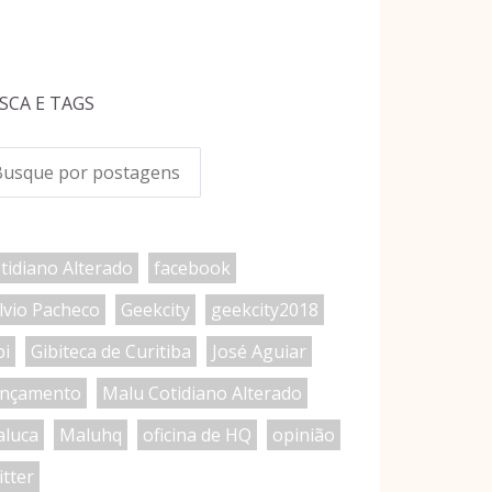
SCA E TAGS
tidiano Alterado
facebook
lvio Pacheco
Geekcity
geekcity2018
bi
Gibiteca de Curitiba
José Aguiar
nçamento
Malu Cotidiano Alterado
luca
Maluhq
oficina de HQ
opinião
itter