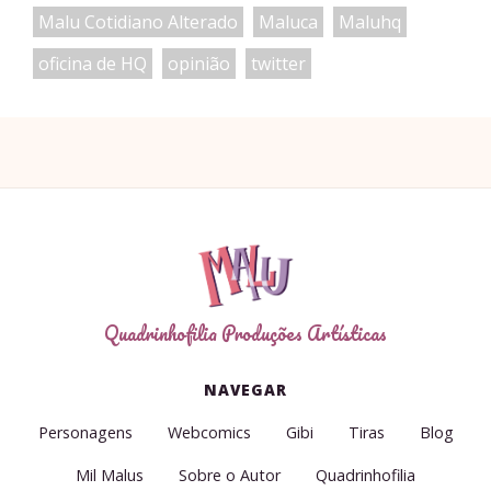
Malu Cotidiano Alterado
Maluca
Maluhq
oficina de HQ
opinião
twitter
Quadrinhofilia Produções Artísticas
NAVEGAR
Personagens
Webcomics
Gibi
Tiras
Blog
Mil Malus
Sobre o Autor
Quadrinhofilia