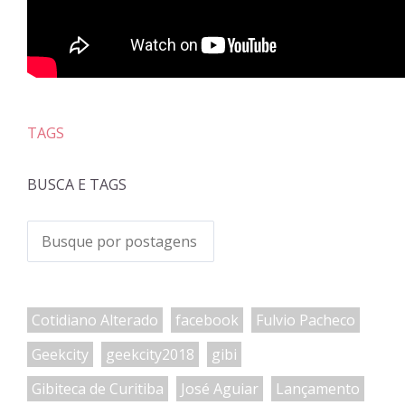
TAGS
BUSCA E TAGS
Cotidiano Alterado
facebook
Fulvio Pacheco
Geekcity
geekcity2018
gibi
Gibiteca de Curitiba
José Aguiar
Lançamento