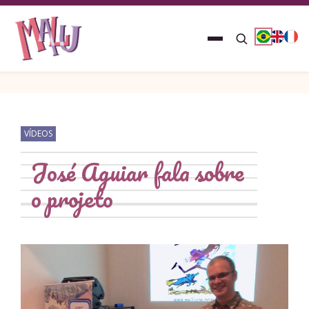
VÍDEOS
José Aguiar fala sobre
o projeto