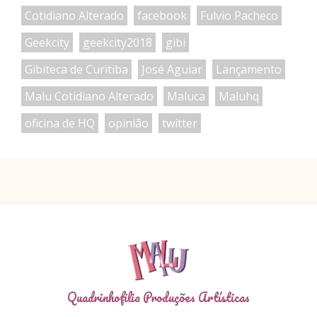
Cotidiano Alterado
facebook
Fulvio Pacheco
Geekcity
geekcity2018
gibi
Gibiteca de Curitiba
José Aguiar
Lançamento
Malu Cotidiano Alterado
Maluca
Maluhq
oficina de HQ
opinião
twitter
Quadrinhofilia Produções Artísticas