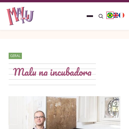
GERAL
Malu na incubadora