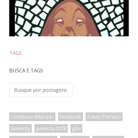
TAGS
BUSCA E TAGS
Cotidiano Alterado
facebook
Fulvio Pacheco
Geekcity
geekcity2018
gibi