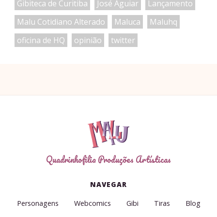
Gibiteca de Curitiba
José Aguiar
Lançamento
Malu Cotidiano Alterado
Maluca
Maluhq
oficina de HQ
opinião
twitter
Quadrinhofilia Produções Artísticas
NAVEGAR
Personagens
Webcomics
Gibi
Tiras
Blog