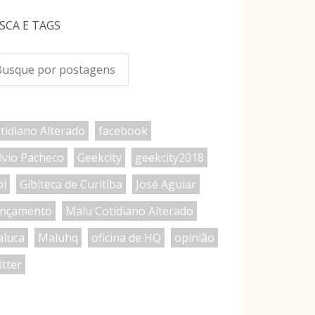
SCA E TAGS
tidiano Alterado
facebook
lvio Pacheco
Geekcity
geekcity2018
bi
Gibiteca de Curitiba
José Aguiar
nçamento
Malu Cotidiano Alterado
luca
Maluhq
oficina de HQ
opinião
itter