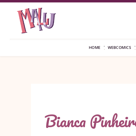
HOME
WEBCOMICS
Bianca Pinheir