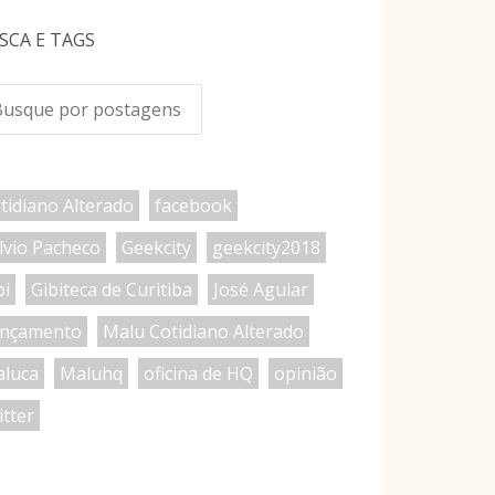
SCA E TAGS
tidiano Alterado
facebook
lvio Pacheco
Geekcity
geekcity2018
bi
Gibiteca de Curitiba
José Aguiar
nçamento
Malu Cotidiano Alterado
luca
Maluhq
oficina de HQ
opinião
itter