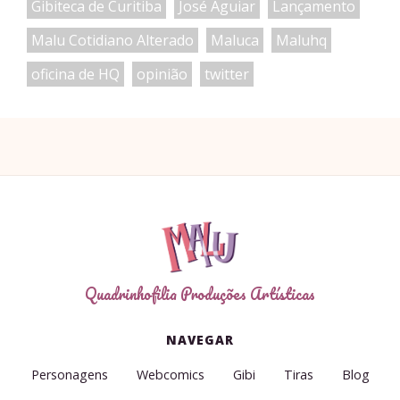
Gibiteca de Curitiba
José Aguiar
Lançamento
Malu Cotidiano Alterado
Maluca
Maluhq
oficina de HQ
opinião
twitter
Quadrinhofilia Produções Artísticas
NAVEGAR
Personagens
Webcomics
Gibi
Tiras
Blog