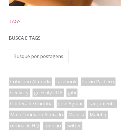
TAGS
BUSCA E TAGS
Cotidiano Alterado
facebook
Fulvio Pacheco
Geekcity
geekcity2018
gibi
Gibiteca de Curitiba
José Aguiar
Lançamento
Malu Cotidiano Alterado
Maluca
Maluhq
oficina de HQ
opinião
twitter