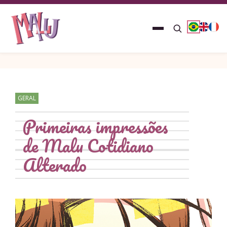
GERAL
Primeiras impressões
de Malu Cotidiano
Alterado