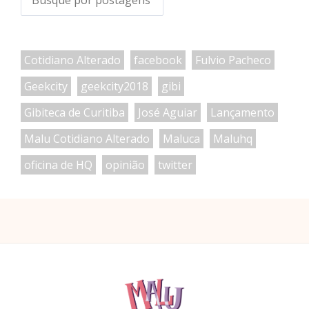
Cotidiano Alterado
facebook
Fulvio Pacheco
Geekcity
geekcity2018
gibi
Gibiteca de Curitiba
José Aguiar
Lançamento
Malu Cotidiano Alterado
Maluca
Maluhq
oficina de HQ
opinião
twitter