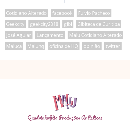
Cotidiano Alterado
facebook
Fulvio Pacheco
Geekcity
geekcity2018
gibi
Gibiteca de Curitiba
José Aguiar
Lançamento
Malu Cotidiano Alterado
Maluca
Maluhq
oficina de HQ
opinião
twitter
Quadrinhofilia Produções Artísticas